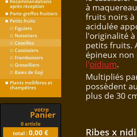
Recommandations
à maquereau.
après réception
Porte-greffes fruitiers
fruits noirs à
Petits fruits
acidulée app
Figuiers
l'originalité 
Noisetiers
petits fruits
Caseilles
Cassissiers
épineux non 
Framboisiers
l'
oïdium
.
Groseilliers
Baies de Goji
Multipliés pa
Plants mellifères et
possèdent au
champêtres
plus de 30 c
votre
Panier
0 article
Ribes x nidi
0,00 €
total :